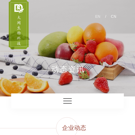
EN
/
CN
动
态
资
讯
企业动态